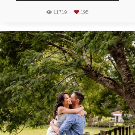
11719
195