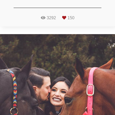
3292
150