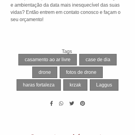
e ambientação da data mais inesquecível das suas
vidas? Então entrem em contato conosco e façam o
seu orçamento!
Tags
casamento ao ar livre
case de dia
drone
fotos de drone
haras fortaleza
krzak
Laggus