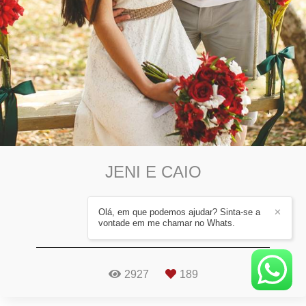
JENI E CAIO
Ensaios de casais
Olá, em que podemos ajudar? Sinta-se a
✕
Araucária - PR
vontade em me chamar no Whats.
2927
189